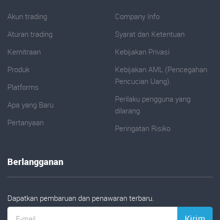
Akun trading
Company Info
Aturan trading
Syarat dan Ketentuan
Kemitraan
Kebijakan Privasi
Produk
Kebijakan AML (Pencegahan
Pencucian Uang).
Platforms
Perilaku pengguna yang
Apa yang Baru
dilarang
Pertanyaan
Peringatan Risiko
Berlangganan
Dapatkan pembaruan dan penawaran terbaru.
Kirim
E-mail