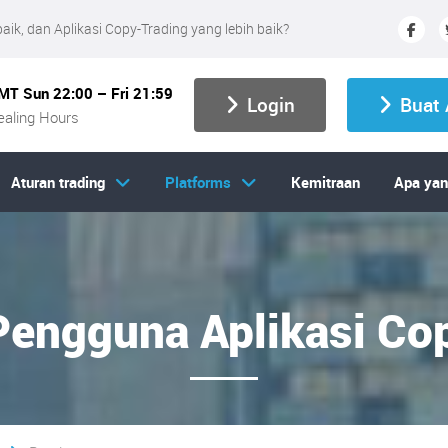
ik, dan Aplikasi Copy-Trading yang lebih baik?
MT Sun 22:00 – Fri 21:59
Login
Buat 
ealing Hours
Aturan trading
Platforms
Kemitraan
Apa yan
engguna Aplikasi Co