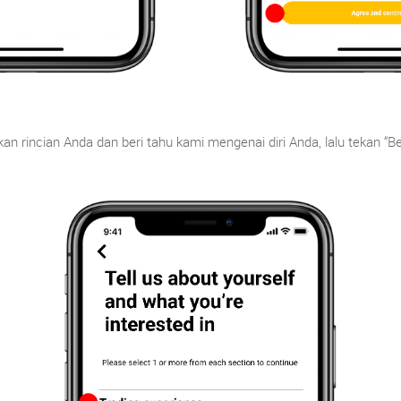
n rincian Anda dan beri tahu kami mengenai diri Anda, lalu tekan “Be