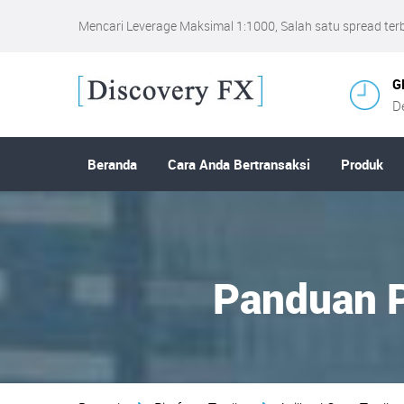
Mencari Leverage Maksimal 1:1000, Salah satu spread terba
G
D
Beranda
Cara Anda Bertransaksi
Produk
Panduan P