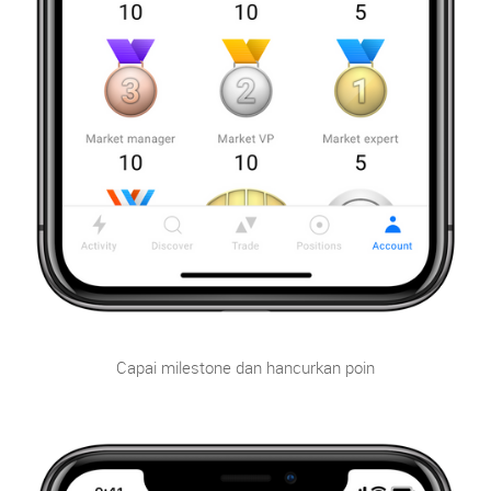
Capai milestone dan hancurkan poin