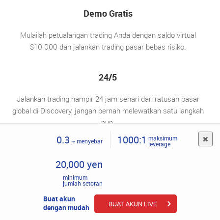
Demo Gratis
Mulailah petualangan trading Anda dengan saldo virtual
$10.000 dan jalankan trading pasar bebas risiko.
24/5
Jalankan trading hampir 24 jam sehari dari ratusan pasar
global di Discovery, jangan pernah melewatkan satu langkah
pun.
0.3
1000:1
maksimum
~ menyebar
leverage
Analisa
20,000 yen
Aplikasi ini memberi Anda alat untuk tetap disiplin, konsisten,
minimum
jumlah setoran
dan jujur pada diri sendiri.
Buat akun
BUAT AKUN LIVE
dengan mudah