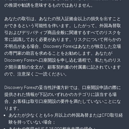
の推奨や勧誘を意味するものではありません。
あなたの取引は、あなたの預入証拠金以上の損失を出すこと
ができるという可能性を伴います。したがって、外国為替取
引およびデリバティブ商品全般に関連するすべてのリスクを
常に認識しておく必要があります。リスクについて何らかの
不明点がある場合、Discovery Forexはあなたが独立した立場
の専門家の助言を求めることをお勧めします。あなたが
Discovery Forexへ口座開設を申し込む過程で、私たちのリス
ク開示書類の全文が、顧客契約書の付属書に記されています
ので、注意深くご一読ください。
Discovery Forexの妥当性評価方針では、口座開設申請の際に
提供された情報が下記のいずれかのカテゴリに該当する場
合、お客様は取引口座開設の要件を満たしていないことにな
ります。
あなたが少なくとも6ヶ月以上の外国為替またはCFD取引経
験を持っていない場合；
あなたの年収がUS $ 15,000相当未満の場合；